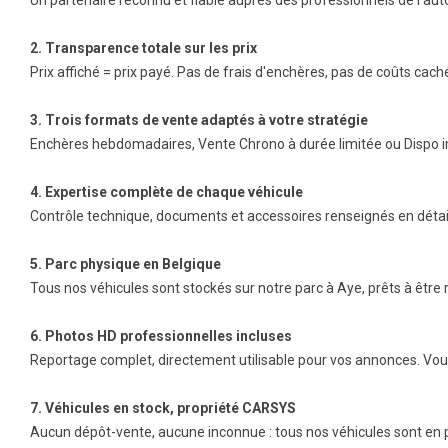
Un partenaire reconnu et fiable auprès des professionnels de l'au
2. Transparence totale sur les prix
Prix affiché = prix payé. Pas de frais d'enchères, pas de coûts cach
3. Trois formats de vente adaptés à votre stratégie
Enchères hebdomadaires, Vente Chrono à durée limitée ou Dispo i
4. Expertise complète de chaque véhicule
Contrôle technique, documents et accessoires renseignés en détai
5. Parc physique en Belgique
Tous nos véhicules sont stockés sur notre parc à Aye, prêts à être r
6. Photos HD professionnelles incluses
Reportage complet, directement utilisable pour vos annonces. Vous
7. Véhicules en stock, propriété CARSYS
Aucun dépôt-vente, aucune inconnue : tous nos véhicules sont en p