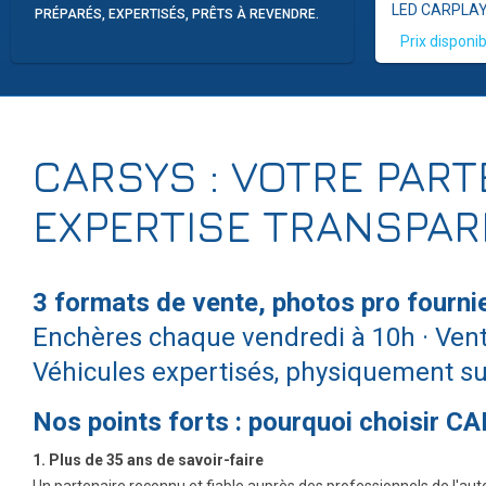
LED - JA15 - CAM - CARPLAY
LED CARPLA
PRÉPARÉS, EXPERTISÉS, PRÊTS À REVENDRE.
Prix disponible après login
Prix disponib
CARSYS : VOTRE PART
EXPERTISE TRANSPA
3 formats de vente, photos pro fournie
Enchères chaque vendredi à 10h · Vent
Véhicules expertisés, physiquement sur 
Nos points forts : pourquoi choisir C
1. Plus de 35 ans de savoir-faire