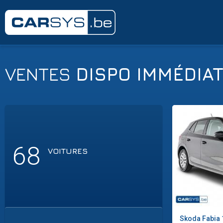
VENTES
DISPO IMMÉDIA
68
VOITURES
Skoda
Fabia 1.0 TSI 115 - DSG
Skoda
Fabia 