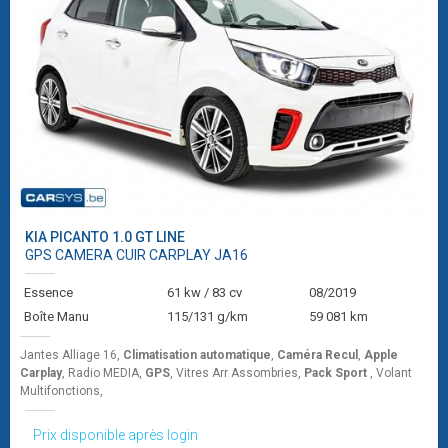
KIA
PICANTO 1.0 GT LINE
GPS CAMERA CUIR CARPLAY JA16
Essence
61 kw / 83 cv
08/2019
Boîte Manu
115/131 g/km
59 081 km
Jantes Alliage 16,
Climatisation automatique
,
Caméra Recul
,
Apple
Carplay
, Radio MEDIA,
GPS
, Vitres Arr Assombries,
Pack Sport
, Volant
Multifonctions,
Prix disponible après login