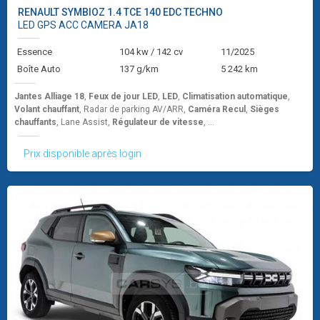
RENAULT
SYMBIOZ 1.4 TCE 140 EDC TECHNO
LED GPS ACC CAMERA JA18
Essence
104 kw / 142 cv
11/2025
Boîte Auto
137 g/km
5 242 km
Jantes Alliage 18
,
Feux de jour LED
,
LED
,
Climatisation automatique
,
Volant chauffant
, Radar de parking AV/ARR,
Caméra Recul
,
Sièges
chauffants
, Lane Assist,
Régulateur de vitesse
, ...
Prix disponible après login