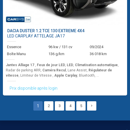
DACIA
DUSTER 1.2 TCE 130 EXTREME 4X4
LED CARPLAY ATTELAGE JA17
Essence
96 kw / 131 cv
09/2024
Boîte Manu
136 g/km
36 018 km
Jantes Alliage 17
,
Feux de jour LED
,
LED
,
Climatisation automatique
,
Radar de parking ARR,
Caméra Recul
, Lane Assist,
Régulateur de
vitesse
, Limiteur de Vitesse ,
Apple Carplay
, Bluetooth, ...
Prix disponible après login
1
2
3
4
5