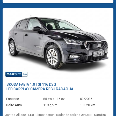
SKODA
FABIA 1.0 TSI 116 DSG
LED CARPLAY CAMERA REGU RADAR JA
Essence
85 kw / 116 cv
03/2025
Boîte Auto
119 g/km
13 020 km
Jantes Alliage ,
LED
, Climatisation, Radar de parking AV/ARR,
Caméra