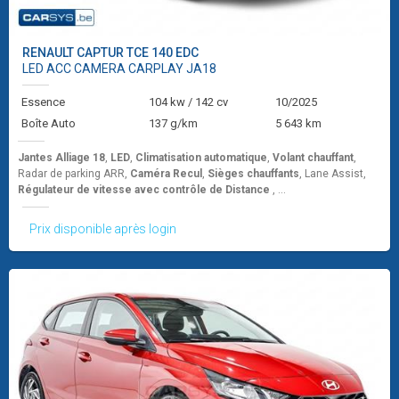
RENAULT
CAPTUR TCE 140 EDC
LED ACC CAMERA CARPLAY JA18
Essence
104 kw / 142 cv
10/2025
Boîte Auto
137 g/km
5 643 km
Jantes Alliage 18
,
LED
,
Climatisation automatique
,
Volant chauffant
,
Radar de parking ARR,
Caméra Recul
,
Sièges chauffants
, Lane Assist,
Régulateur de vitesse avec contrôle de Distance
, ...
Prix disponible après login