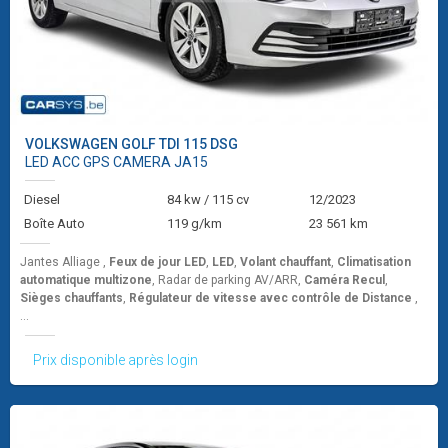
VOLKSWAGEN
GOLF TDI 115 DSG
LED ACC GPS CAMERA JA15
Diesel
84 kw / 115 cv
12/2023
Boîte Auto
119 g/km
23 561 km
Jantes Alliage ,
Feux de jour LED
,
LED
,
Volant chauffant
,
Climatisation
automatique multizone
, Radar de parking AV/ARR,
Caméra Recul
,
Sièges chauffants
,
Régulateur de vitesse avec contrôle de Distance
,
...
Prix disponible après login