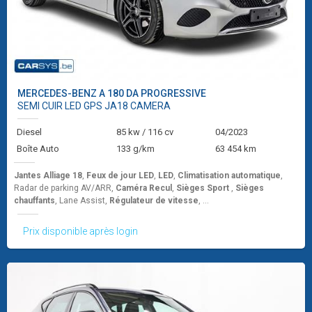
MERCEDES-BENZ
A 180 DA PROGRESSIVE
SEMI CUIR LED GPS JA18 CAMERA
Diesel
85 kw / 116 cv
04/2023
Boîte Auto
133 g/km
63 454 km
Jantes Alliage 18
,
Feux de jour LED
,
LED
,
Climatisation automatique
,
Radar de parking AV/ARR,
Caméra Recul
,
Sièges Sport
,
Sièges
chauffants
, Lane Assist,
Régulateur de vitesse
, ...
Prix disponible après login