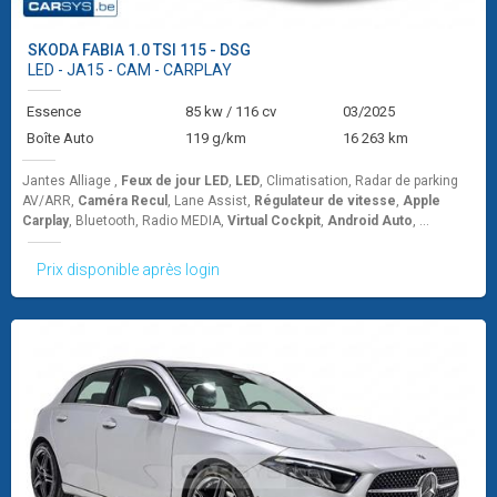
SKODA
FABIA 1.0 TSI 115 - DSG
LED - JA15 - CAM - CARPLAY
Essence
85 kw / 116 cv
03/2025
Boîte Auto
119 g/km
16 263 km
Jantes Alliage ,
Feux de jour LED
,
LED
, Climatisation, Radar de parking
AV/ARR,
Caméra Recul
, Lane Assist,
Régulateur de vitesse
,
Apple
Carplay
, Bluetooth, Radio MEDIA,
Virtual Cockpit
,
Android Auto
, ...
Prix disponible après login