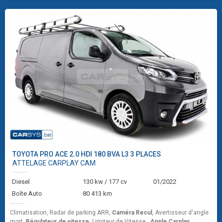
TOYOTA
PRO ACE 2.0 HDI 180 BVA L3 3 PLACES
ATTELAGE CARPLAY CAM
Diesel
130 kw / 177 cv
01/2022
Boîte Auto
80 413 km
Climatisation, Radar de parking ARR,
Caméra Recul
, Avertisseur d'angle
mort,
Régulateur de vitesse
, Limiteur de Vitesse ,
Apple Carplay
,