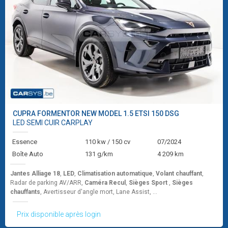
CUPRA
FORMENTOR NEW MODEL 1.5 ETSI 150 DSG
LED SEMI CUIR CARPLAY
Essence
110 kw / 150 cv
07/2024
Boîte Auto
131 g/km
4 209 km
Jantes Alliage 18
,
LED
,
Climatisation automatique
,
Volant chauffant
,
Radar de parking AV/ARR,
Caméra Recul
,
Sièges Sport
,
Sièges
chauffants
, Avertisseur d'angle mort, Lane Assist, ...
Prix disponible après login