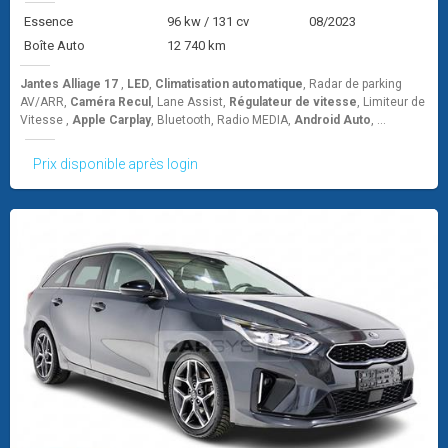
Essence
96 kw / 131 cv
08/2023
Boîte Auto
12 740 km
Jantes Alliage 17
,
LED
,
Climatisation automatique
, Radar de parking
AV/ARR,
Caméra Recul
, Lane Assist,
Régulateur de vitesse
, Limiteur de
Vitesse ,
Apple Carplay
, Bluetooth, Radio MEDIA,
Android Auto
, ...
Prix disponible après login