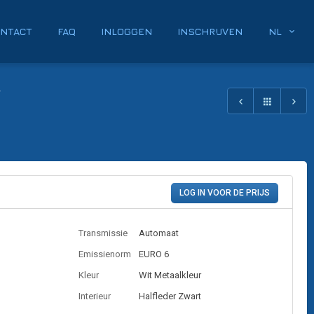
NTACT
FAQ
INLOGGEN
INSCHRIJVEN
NL
V
LOG IN VOOR DE PRIJS
Transmissie
Automaat
Emissienorm
EURO 6
Kleur
Wit Metaalkleur
Interieur
Halfleder
Zwart