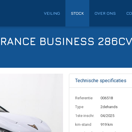
VEILING
STOCK
OVER ONS
CO
RANCE BUSINESS 286C
Technische specificaties
Referentie
006518
Type
2dehands
1ste inschr.
04/2025
km-stand
919 km