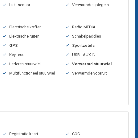
Lichtsensor
Verwarmde spiegels
Electrische koffer
Radio MEDIA
Elektrische ruiten
Schakelpaddles
GPS
Sportzetels
KeyLess
USB - AUX IN
Lederen stuurwiel
Verwarmd stuurwiel
Multifunctioneel stuurwiel
Verwarmde voorruit
Registratie kaart
COC