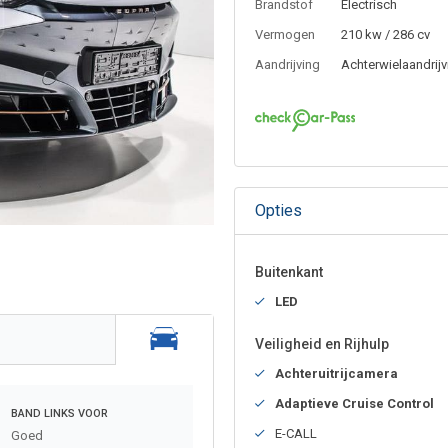
Brandstof
Electrisch
Vermogen
210 kw / 286 cv
Aandrijving
Achterwielaandrijv
Opties
Buitenkant
LED
Veiligheid en Rijhulp
Achteruitrijcamera
Adaptieve Cruise Control
BAND LINKS VOOR
E-CALL
Goed