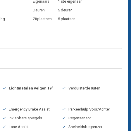
Eigenaars
1 ste eigenaar
Deuren
5 deuren
ing
Zitplaatsen
5 plaatsen
Lichtmetalen velgen 19"
Verduisterde ruiten
Emergency Brake Assist
Parkeerhulp Voor/Achter
Inklapbare spiegels
Regensensor
Lane Assist
Snelheidsbegrenzer