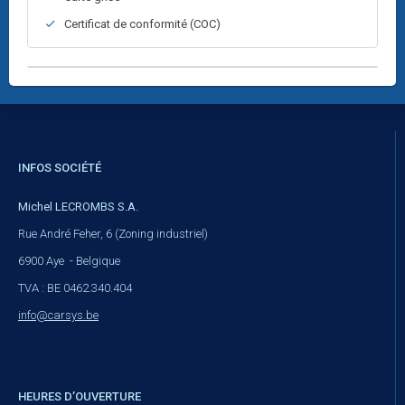
Certificat de conformité (COC)
INFOS SOCIÉTÉ
Michel LECROMBS S.A.
Rue André Feher, 6 (Zoning industriel)
6900 Aye - Belgique
TVA : BE 0462.340.404
info@carsys.be
HEURES D’OUVERTURE