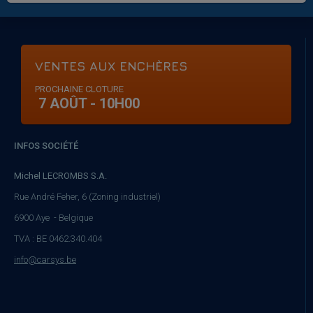
VENTES AUX ENCHÈRES
PROCHAINE CLOTURE
7 AOÛT - 10H00
INFOS SOCIÉTÉ
Michel LECROMBS S.A.
Rue André Feher, 6 (Zoning industriel)
6900 Aye - Belgique
TVA : BE 0462.340.404
info@carsys.be