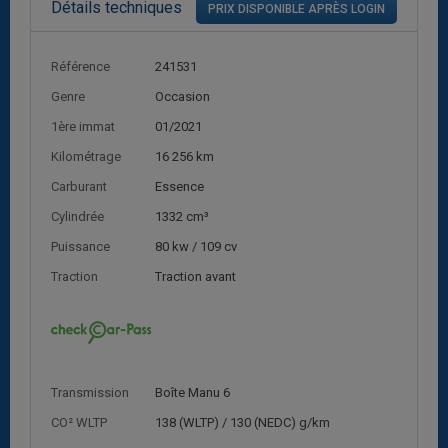
Détails techniques
PRIX DISPONIBLE APRÈS LOGIN
Référence
241531
Genre
Occasion
1ère immat
01/2021
Kilométrage
16 256 km
Carburant
Essence
Cylindrée
1332 cm³
Puissance
80 kw / 109 cv
Traction
Traction avant
Transmission
Boîte Manu 6
CO² WLTP
138 (WLTP) / 130 (NEDC) g/km